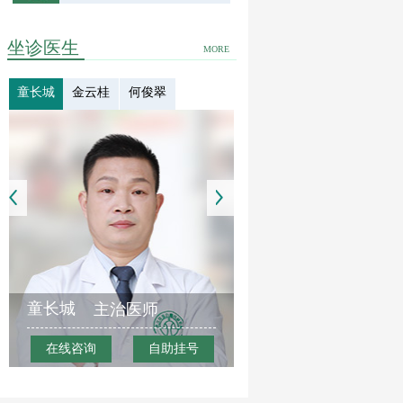
坐诊医生
MORE
童长城
金云桂
何俊翠
童长城
主治医师
在线咨询
自助挂号