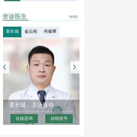
坐诊医生
MORE
童长城
金云桂
何俊翠
童长城
主治医师
在线咨询
自助挂号